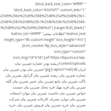
” block_back_text_color=”#ffffff”
block_back_color=”#3d7ef7″ custom_link=”1″
2F%25d9%25be%25d9%2588%25d8%25af%25d8%25b1-
25db%258c%25d8%25b1%25db%258c%25d9%2586-
%25d8%25a7%25d9%2586%2F||target:%20_blank|”
button_text=”اطلاعات بیشتر” button_txt=”#ffffff”
height_type=”ifb-custom-height” box_height=”410″]
[icon_counter flip_box_style=”advanced”
icon_type=”custom”
icon_img=”id^6181|url^https://liquorice.ir/wp-
content/uploads/ریشه-پودر-عصاره-شیرین-بیان-
ایران.jpg|caption^null|alt^شیرین بیان پودر شیرین بیان
عصاره شیرین بیان ریشه شیرین بیان گرانول شیرین بیان
ناگت شیرین بیان مایع شیرین بیان خمیر شیرین بیان گیاه
شیرین بیان قره مهک قره محک شیرین بیان چیست
خواص شیرین بیان خاصیت شیرین بیان موارد استفاده
شیرین بیان موارد مصرف کارخانه شیرین بیان شرکت
شیرین بیان خرید شیرین بیان فروش شیرین بیان خرید
پودر شیرین بیان خرید ریشه شیرین بیان خرید عرق