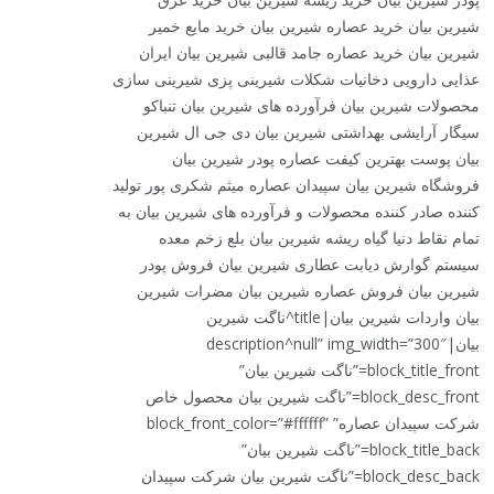
شیرین بیان خرید عصاره شیرین بیان خرید مایع خمیر
شیرین بیان خرید عصاره جامد قالبی شیرین بیان ایران
عذایی دارویی دخانیات شکلات شیرینی پزی شیرینی سازی
محصولات شیرین بیان فرآورده های شیرین بیان تنباکو
سیگار آرایشی بهداشتی شیرین بیان دی جی ال شیرین
بیان پوست بهترین کیفت عصاره پودر شیرین بیان
فروشگاه شیرین بیان سپیدان عصاره میثم شکری پور تولید
کننده صادر کننده محصولات و فرآورده های شیرین بیان به
تمام نقاط دنیا گیاه ریشه شیرین بیان بلع زخم معده
سیستم گوارش دیابت عطاری شیرین بیان فروش پودر
شیرین بیان فروش عصاره شیرین بیان مضرات شیرین
بیان واردات شیرین بیان|title^ناگت شیرین
بیان|description^null” img_width=”300″
block_title_front=”ناگت شیرین بیان”
block_desc_front=”ناگت شیرین بیان محصول خاص
شرکت سپیدان عصاره” block_front_color=”#ffffff”
block_title_back=”ناگت شیرین بیان”
block_desc_back=”ناگت شیرین بیان شرکت سپیدان