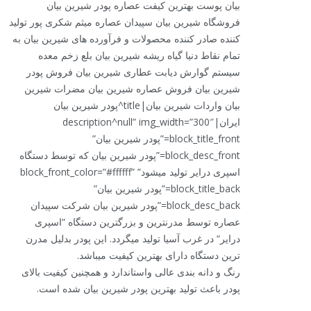
بیان پوست بهترین کیفت عصاره پودر شیرین بیان
فروشگاه شیرین بیان سپیدان عصاره میثم شکری پور تولید
کننده صادر کننده محصولات و فرآورده های شیرین بیان به
تمام نقاط دنیا گیاه ریشه شیرین بیان بلع زخم معده
سیستم گوارش دیابت عطاری شیرین بیان فروش پودر
شیرین بیان فروش عصاره شیرین بیان مضرات شیرین
بیان واردات شیرین بیان|title^پودر شیرین بیان
ایران|description^null” img_width=”300″
block_title_front=”پودر شیرین بیان”
block_desc_front=”پودر شیرین بیان که توسط دستگاه
اسپری درایر تولید میشود” block_front_color=”#ffffff”
block_title_back=”پودر شیرین بیان”
block_desc_back=”پودر شیرین بیان شرکت سپیدان
عصاره توسط مدرنترین و بزرگترین دستگاه “اسپری
درایر“ در غرب آسیا تولید میگردد. این پودر بدلیل مدرن
ترین دستگاه دارای بهترین کیفیت میباشد.
رنگ و دانه بندی عالی واستاندارد و همچنین کیفیت بالای
پودر باعث تولید بهترین پودر شیرین بیان شده است.