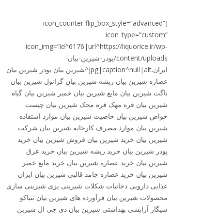
[icon_counter flip_box_style=”advanced”
icon_type=”custom”
icon_img=”id^6176|url^https://liquorice.ir/wp-
content/uploads/پودر-شیرین-بیان-
ایران.jpg|caption^null|alt^شیرین بیان پودر شیرین بیان
عصاره شیرین بیان ریشه شیرین بیان گرانول شیرین بیان
ناگت شیرین بیان مایع شیرین بیان خمیر شیرین بیان گیاه
شیرین بیان قره مهک قره محک شیرین بیان چیست
خواص شیرین بیان خاصیت شیرین بیان موارد استفاده
شیرین بیان موارد مصرف کارخانه شیرین بیان شرکت
شیرین بیان خرید شیرین بیان فروش شیرین بیان خرید
پودر شیرین بیان خرید ریشه شیرین بیان خرید عرق
شیرین بیان خرید عصاره شیرین بیان خرید مایع خمیر
شیرین بیان خرید عصاره جامد قالبی شیرین بیان ایران
عذایی دارویی دخانیات شکلات شیرینی پزی شیرینی سازی
محصولات شیرین بیان فرآورده های شیرین بیان تنباکو
سیگار آرایشی بهداشتی شیرین بیان دی جی ال شیرین