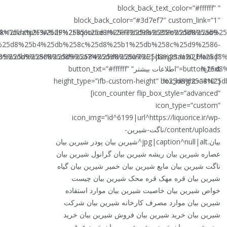
” block_back_text_color=”#ffffff”
block_back_color=”#3d7ef7″ custom_link=”1″
%25d8%25aa%2F%25d9%2585%25d8%25a7%25db%258c%25d8%25b9-
link=”url:http%3A%2F%2Fliquorice.ir%2F%25d9%2585%25d8%2
%25d8%25b4%25db%258c%25d8%25b1%25db%258c%25d9%2586-
5d8%25b5%25d9%2588%25d9%2584%25d8%25a7%25d8%25aa%2F%25
%25db%258c%25d8%25a7%25d9%2586%2F||target:%20_blank|”
%25d8%
button_text=”اطلاعات بیشتر” button_txt=”#ffffff”
height_type=”ifb-custom-height” box_height=”410″]
%25d8%25a8%25db
[icon_counter flip_box_style=”advanced”
icon_type=”custom”
icon_img=”id^6199|url^https://liquorice.ir/wp-
content/uploads/ناگت-شیرین-
بیان.jpg|caption^null|alt^شیرین بیان پودر شیرین بیان
عصاره شیرین بیان ریشه شیرین بیان گرانول شیرین بیان
ناگت شیرین بیان مایع شیرین بیان خمیر شیرین بیان گیاه
شیرین بیان قره مهک قره محک شیرین بیان چیست
خواص شیرین بیان خاصیت شیرین بیان موارد استفاده
شیرین بیان موارد مصرف کارخانه شیرین بیان شرکت
شیرین بیان خرید شیرین بیان فروش شیرین بیان خرید
پودر شیرین بیان خرید ریشه شیرین بیان خرید عرق