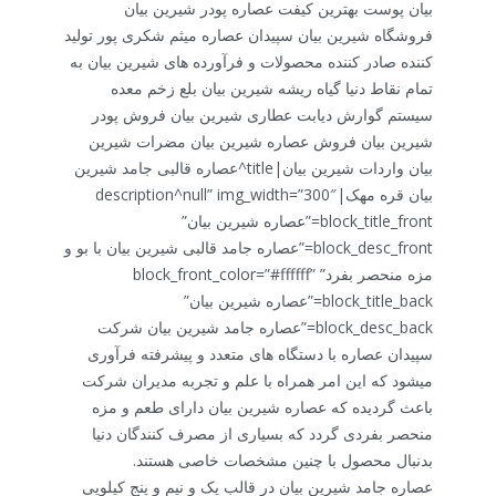
بیان پوست بهترین کیفت عصاره پودر شیرین بیان
فروشگاه شیرین بیان سپیدان عصاره میثم شکری پور تولید
کننده صادر کننده محصولات و فرآورده های شیرین بیان به
تمام نقاط دنیا گیاه ریشه شیرین بیان بلع زخم معده
سیستم گوارش دیابت عطاری شیرین بیان فروش پودر
شیرین بیان فروش عصاره شیرین بیان مضرات شیرین
بیان واردات شیرین بیان|title^عصاره قالبی جامد شیرین
بیان قره مهک|description^null” img_width=”300″
block_title_front=”عصاره شیرین بیان”
block_desc_front=”عصاره جامد قالبی شیرین بیان با بو و
مزه منحصر بفرد” block_front_color=”#ffffff”
block_title_back=”عصاره شیرین بیان”
block_desc_back=”عصاره جامد شیرین بیان شرکت
سپیدان عصاره با دستگاه های متعدد و پیشرفته فرآوری
میشود که این امر همراه با علم و تجربه مدیران شرکت
باعث گردیده که عصاره شیرین بیان دارای طعم و مزه
منحصر بفردی گردد که بسیاری از مصرف کنندگان دنیا
بدنبال محصول با چنین مشخصات خاصی هستند.
عصاره جامد شیرین بیان در قالب یک و نیم و پنج کیلویی