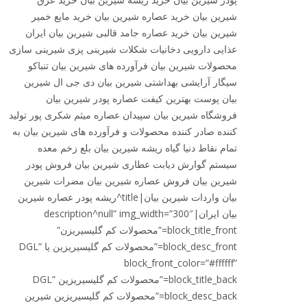
شیرین بیان خرید عصاره شیرین بیان خرید مایع خمیر
شیرین بیان خرید عصاره جامد قالبی شیرین بیان ایران
عذایی دارویی دخانیات شکلات شیرینی پزی شیرینی سازی
محصولات شیرین بیان فرآورده های شیرین بیان تنباکو
سیگار آرایشی بهداشتی شیرین بیان دی جی ال شیرین
بیان پوست بهترین کیفت عصاره پودر شیرین بیان
فروشگاه شیرین بیان سپیدان عصاره میثم شکری پور تولید
کننده صادر کننده محصولات و فرآورده های شیرین بیان به
تمام نقاط دنیا گیاه ریشه شیرین بیان بلع زخم معده
سیستم گوارش دیابت عطاری شیرین بیان فروش پودر
شیرین بیان فروش عصاره شیرین بیان مضرات شیرین
بیان واردات شیرین بیان|title^ریشه پودر عصاره شیرین
بیان ایران|description^null” img_width=”300″
block_title_front=”محصولات کم گلیسیریزن”
block_desc_front=”محصولات کم گلیسیریزین یا DGL”
block_front_color=”#ffffff”
block_title_back=”محصولات کم گلیسیریزین DGL”
block_desc_back=”محصولات کم گلیسیریزین شیرین