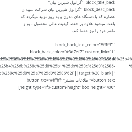
block_title_back=”گرانول شیرین بیان”
block_desc_back=”گرانول شیرین بیان شرکت سپیدان
عصاره که با دستگاه های مدرن و به روز تولید میگردد که
باعث میشود علاوه بر حفظ کیفیت عالی محصول ، بو و
طعم خود را نیز حفظ کند.
” block_back_text_color=”#ffffff”
block_back_color=”#3d7ef7″ custom_link=”1″
d8%25b1%25d8%25a7%25d9%2586%25d9%2588%25d9%2584-
5b5%25d9%2588%25d9%2584%25d8%25a7%25d8%25aa%2F%25d8%25b
25b4%25db%258c%25d8%25b1%25db%258c%25d9%2586-
%
%258c%25d8%25a7%25d9%2586%2F||target:%20_blank|”
button_text=”اطلاعات بیشتر” button_txt=”#ffffff”
height_type=”ifb-custom-height” box_height=”400″]