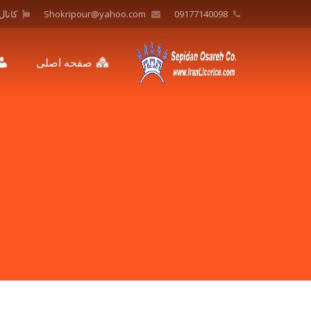
09177140098
Shokripour@yahoo.com
کانال
صفحه اصلی