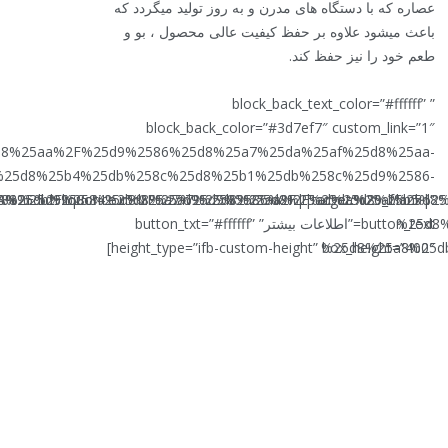
عصاره که با دستگاه های مدرن و به روز تولید میگردد که
باعث میشود علاوه بر حفظ کیفیت عالی محصول ، بو و
طعم خود را نیز حفظ کند.
” block_back_text_color=”#ffffff”
block_back_color=”#3d7ef7″ custom_link=”1″
%25d8%25aa%2F%25d9%2586%25d8%25a7%25da%25af%25d8%25aa-
%25d8%25b4%25db%258c%25d8%25b1%25db%258c%25d9%2586-
5d9%2588%25d9%2584%25d8%25a7%25d8%25aa%2F%25da%25af%25
ttp%3A%2F%2Fliquorice.ir%2F%25d9%2585%25d8%25ad%25d8%2
%25db%258c%25d8%25a7%25d9%2586%2F||target:%20_blank|”
%25d8%
button_text=”اطلاعات بیشتر” button_txt=”#ffffff”
height_type=”ifb-custom-height” box_height=”400″]
%25d8%25a8%25db