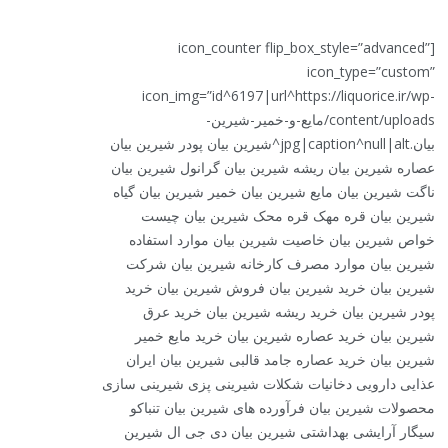
[icon_counter flip_box_style=”advanced”
icon_type=”custom”
icon_img=”id^6197|url^https://liquorice.ir/wp-
content/uploads/مایع-و-خمیر-شیرین-
بیان.jpg|caption^null|alt^شیرین بیان پودر شیرین بیان
عصاره شیرین بیان ریشه شیرین بیان گرانول شیرین بیان
ناگت شیرین بیان مایع شیرین بیان خمیر شیرین بیان گیاه
شیرین بیان قره مهک قره محک شیرین بیان چیست
خواص شیرین بیان خاصیت شیرین بیان موارد استفاده
شیرین بیان موارد مصرف کارخانه شیرین بیان شرکت
شیرین بیان خرید شیرین بیان فروش شیرین بیان خرید
پودر شیرین بیان خرید ریشه شیرین بیان خرید عرق
شیرین بیان خرید عصاره شیرین بیان خرید مایع خمیر
شیرین بیان خرید عصاره جامد قالبی شیرین بیان ایران
عذایی دارویی دخانیات شکلات شیرینی پزی شیرینی سازی
محصولات شیرین بیان فرآورده های شیرین بیان تنباکو
سیگار آرایشی بهداشتی شیرین بیان دی جی ال شیرین