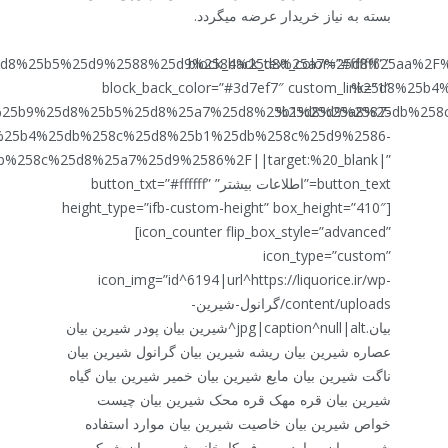
بسته به نیاز خریدار عرضه میگردد.
5ad%25d8%25b5%25d9%2588%25d9%2584%25d8%25a7%25d8%25aa%
” block_back_text_color=”#ffffff”
block_back_color=”#3d7ef7″ custom_link=”1″
%25d8%25b4%
d8%25b9%25d8%25b5%25d8%25a7%25d8%25b1%25d9%2587-
%25d8%25a8%25db%258c
25b4%25db%258c%25d8%25b1%25db%258c%25d9%2586-
%258c%25d8%25a7%25d9%2586%2F||target:%20_blank|”
button_text=”اطلاعات بیشتر” button_txt=”#ffffff”
height_type=”ifb-custom-height” box_height=”410″]
[icon_counter flip_box_style=”advanced”
icon_type=”custom”
icon_img=”id^6194|url^https://liquorice.ir/wp-
content/uploads/گرانول-شیرین-
بیان.jpg|caption^null|alt^شیرین بیان پودر شیرین بیان
عصاره شیرین بیان ریشه شیرین بیان گرانول شیرین بیان
ناگت شیرین بیان مایع شیرین بیان خمیر شیرین بیان گیاه
شیرین بیان قره مهک قره محک شیرین بیان چیست
خواص شیرین بیان خاصیت شیرین بیان موارد استفاده
شیرین بیان موارد مصرف کارخانه شیرین بیان شرکت