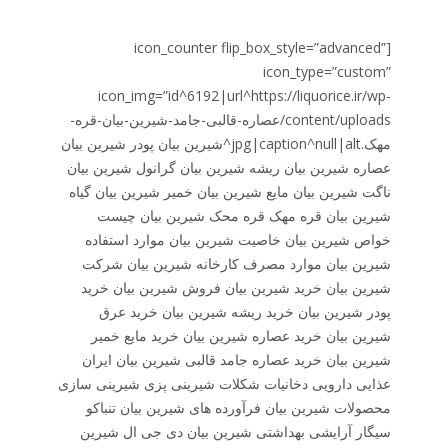
[icon_counter flip_box_style=”advanced”
icon_type=”custom”
icon_img=”id^6192|url^https://liquorice.ir/wp-
content/uploads/عصاره-قالبی-جامد-شیرین-بیان-قره-
مهک.jpg|caption^null|alt^شیرین بیان پودر شیرین بیان
عصاره شیرین بیان ریشه شیرین بیان گرانول شیرین بیان
ناگت شیرین بیان مایع شیرین بیان خمیر شیرین بیان گیاه
شیرین بیان قره مهک قره محک شیرین بیان چیست
خواص شیرین بیان خاصیت شیرین بیان موارد استفاده
شیرین بیان موارد مصرف کارخانه شیرین بیان شرکت
شیرین بیان خرید شیرین بیان فروش شیرین بیان خرید
پودر شیرین بیان خرید ریشه شیرین بیان خرید عرق
شیرین بیان خرید عصاره شیرین بیان خرید مایع خمیر
شیرین بیان خرید عصاره جامد قالبی شیرین بیان ایران
عذایی دارویی دخانیات شکلات شیرینی پزی شیرینی سازی
محصولات شیرین بیان فرآورده های شیرین بیان تنباکو
سیگار آرایشی بهداشتی شیرین بیان دی جی ال شیرین