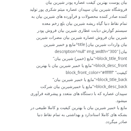
بیان پوست بهترین کیفت عصاره پودر شیرین بیان
فروشگاه شیرین بیان سپیدان عصاره میثم شکری پور تولید
کننده صادر کننده محصولات و فرآورده های شیرین بیان به
تمام نقاط دنیا گیاه ریشه شیرین بیان بلع زخم معده
سیستم گوارش دیابت عطاری شیرین بیان فروش پودر
شیرین بیان فروش عصاره شیرین بیان مضرات شیرین
بیان واردات شیرین بیان|title^مایع و خمیر شیرین
بیان|description^null” img_width=”300″
block_title_front=”مایع (خمیر) شیرین بیان”
block_desc_front=”مایع یا خمیر شیرین بیان با بهترین
کیفیت” block_front_color=”#ffffff”
block_title_back=”مایع یا خمیر شیرین بیان”
block_desc_back=”مایع یا خمیرشیرین بیان شرکت
سپیدان عصاره که با دستگاه های متعدد و پیشرفته فرآوری
میشود.
مایع یا خمیر شیرین بیان با بهترین کیفیت و کاملا طبیعی در
بشکه های کاملا استاندارد و بهداشتی به تمام نقاط دنیا
صادر میگردد.