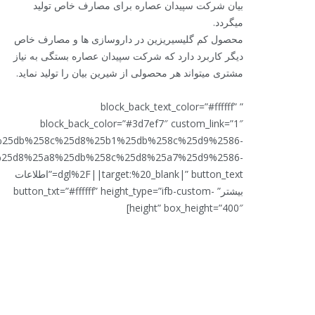
بیان شرکت سپیدان عصاره برای مصارف خاص تولید
میگردد.
محصول کم گلیسیریزین در داروسازی ها و مصارف خاص
دیگر کاربرد دارد که شرکت سپیدان عصاره بستگی به نیاز
مشتری میتواند هر محصولی از شیرین بیان را تولید نماید.
” block_back_text_color=”#ffffff”
block_back_color=”#3d7ef7″ custom_link=”1″
4%25db%258c%25d8%25b1%25db%258c%25d9%2586-
25d8%25a8%25db%258c%25d8%25a7%25d9%2586-
dgl%2F||target:%20_blank|” button_text=”اطلاعات
بیشتر” button_txt=”#ffffff” height_type=”ifb-custom-
height” box_height=”400″]